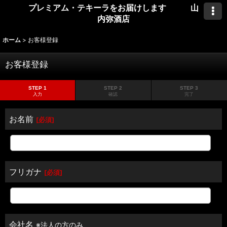
プレミアム・テキーラをお届けします 山
内弥酒店
ホーム
>
お客様登録
お客様登録
STEP 1
STEP 2
STEP 3
入力
確認
完了
お名前
[
必須
]
フリガナ
[
必須
]
会社名
※法人の方のみ