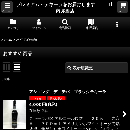
プレミアム・テキーラをお届けします 山
内弥酒店
メニュー
カート
カテゴリ
マイページ
商品検索
ご利用案内
ホーム
>
おすすめ商品
おすすめ商品
表示順変更
閉じる
36
件
表示数
:
アシエンダ デ テパ ブラックテキーラ
並び順
:
4,000
円
(税込)
在庫数 2本
絞り込む
テキーラ地区 アルコール度数： ３５％ 内容
量： ７００ｍｌ アメリカンホワイトオークで熟
成後、焦がしたホワイトオークのウッドスティッ