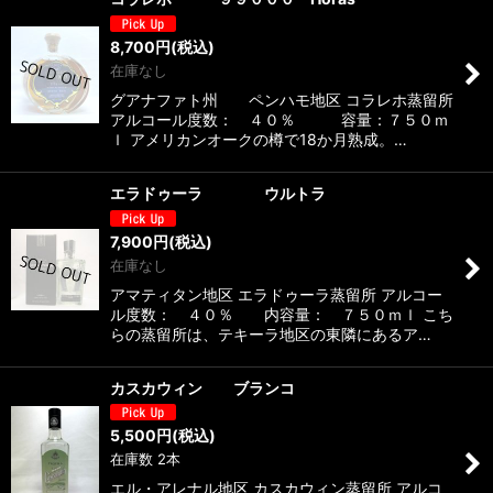
8,700
円
(税込)
在庫なし
グアナファト州 ペンハモ地区 コラレホ蒸留所
アルコール度数： ４０％ 容量：７５０ｍ
ｌ アメリカンオークの樽で18か月熟成。…
エラドゥーラ ウルトラ
7,900
円
(税込)
在庫なし
アマティタン地区 エラドゥーラ蒸留所 アルコー
ル度数： ４０％ 内容量： ７５０ｍｌ こち
らの蒸留所は、テキーラ地区の東隣にあるア…
カスカウィン ブランコ
5,500
円
(税込)
在庫数 2本
エル・アレナル地区 カスカウィン蒸留所 アルコ