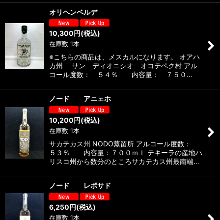
オリヘンベルデ
10,300
円
(税込)
在庫数 1本
※こちらの商品は、メスカルになります。 オアハ
カ州 サン ディオニシオ オコテペク村 アル
コール度数： ５４％ 内容量： ７５０…
ノード アニェホ
10,200
円
(税込)
在庫数 1本
サカテカス州 NODO蒸留所 アルコール度数：
５３％ 内容量：７００ｍｌ テキーラの産地ハ
リスコ州から数分のところサカテカス州最南端…
ノード レポサド
6,250
円
(税込)
在庫数 1本