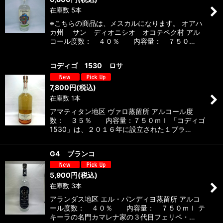
在庫数 5本
※こちらの商品は、メスカルになります。 オアハ
カ州 サン ディオニシオ オコテペク村 アル
コール度数： ４０％ 内容量： ７５０…
コディゴ 1530 ロサ
7,800
円
(税込)
在庫数 1本
アマティタン地区 ヴァロ蒸留所 アルコール度
数： ３５％ 内容量：７５０ｍｌ 「コディゴ
1530」は、２０１６年に設立された１ブラ…
G4 ブランコ
5,900
円
(税込)
在庫数 3本
アランダス地区 エル・パンディヨ蒸留所 アルコ
ール度数： ４０％ 内容量： ７５０ｍｌ テ
キーラの名門カマレナ家の３代目フェリペ・…